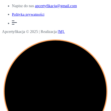
Napisz do nas
apcertyfikacja@gmail.com
Polityka prywatności
Apcertyfikacja © 2025 | Realizacja
[M].